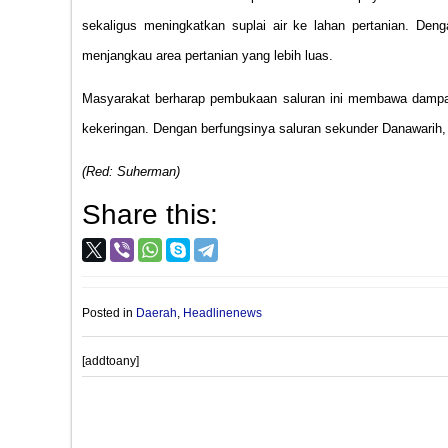
sekaligus meningkatkan suplai air ke lahan pertanian. Dengan
menjangkau area pertanian yang lebih luas.
Masyarakat berharap pembukaan saluran ini membawa dampak 
kekeringan. Dengan berfungsinya saluran sekunder Danawarih, m
(Red: Suherman)
Share this:
Posted in
Daerah
,
Headlinenews
[addtoany]
Post
PROVIOUS POST
navigation
Jurnalistik Tak Bisa Dijerat UU ITE,Diduga Polres La