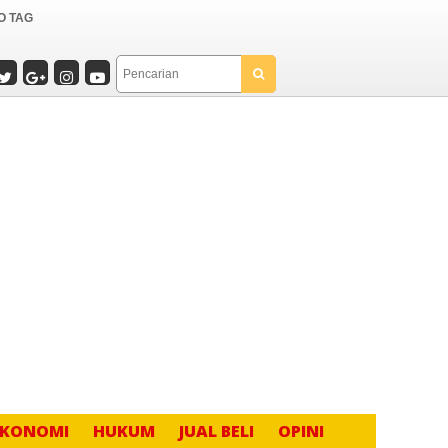
O TAG
EKONOMI
HUKUM
JUAL BELI
OPINI