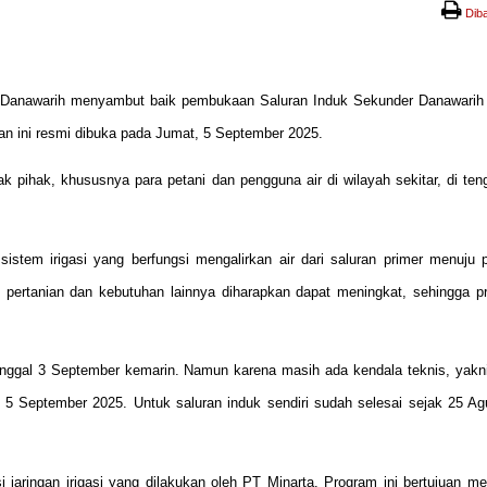
Dib
 Danawarih menyambut baik pembukaan Saluran Induk Sekunder Danawarih 
ran ini resmi dibuka pada Jumat, 5 September 2025.
 pihak, khususnya para petani dan pengguna air di wilayah sekitar, di ten
istem irigasi yang berfungsi mengalirkan air dari saluran primer menuju 
uk pertanian dan kebutuhan lainnya diharapkan dapat meningkat, sehingga pr
anggal 3 September kemarin. Namun karena masih ada kendala teknis, yakni
 5 September 2025. Untuk saluran induk sendiri sudah selesai sejak 25 Agu
i jaringan irigasi yang dilakukan oleh PT Minarta. Program ini bertujuan m