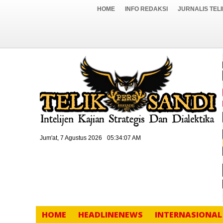
HOME
INFO REDAKSI
JURNALIS TEL
Jum'at, 7 Agustus 2026
05:34:08 AM
HOME
HEADLINENEWS
INTERNASIONAL