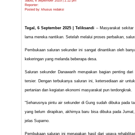
Sabtu, 6 September 2025 | 2:12 pm
Reporter:
Posted by: khusus redaksi
Tegal, 6 September 2025 | Teliksandi
– Masyarakat sekitar
lama mereka nantikan. Setelah melalui proses perbaikan, salu
Pembukaan saluran sekunder ini sangat dinantikan oleh banyak
kekeringan yang melanda beberapa desa.
Saluran sekunder Danawarih merupakan bagian penting dari s
tersier. Dengan terbukanya saluran ini, ketersediaan air unt
pertanian dan kegiatan ekonomi masyarakat pun terdongkrak.
“Seharusnya pintu air sekunder di Gung sudah dibuka pada t
yang belum dirapikan, akhirnya baru bisa dibuka pada Jumat,
jelas Suparno.
Pembukaan saluran ini merupakan hasil dari upaya rehabilitas