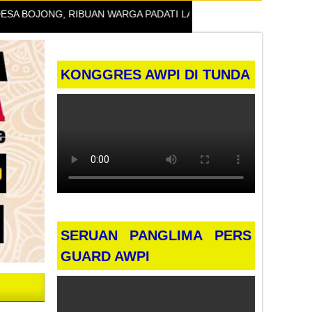
 BOJONG, RIBUAN WARGA PADATI LAPANGAN
DIDUGA PROYEK BR
KONGGRES AWPI DI TUNDA
SERUAN PANGLIMA PERS
GUARD AWPI