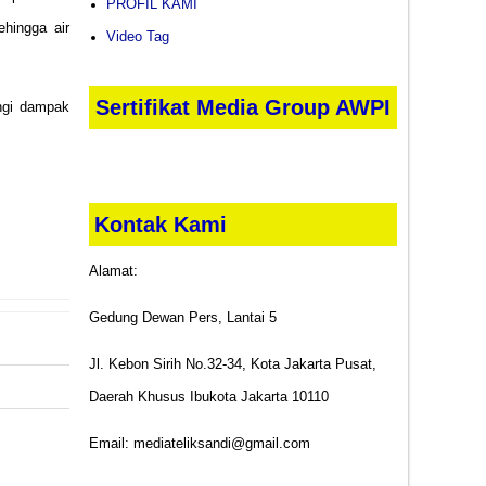
PROFIL KAMI
ehingga air
Video Tag
Sertifikat Media Group AWPI
ngi dampak
Kontak Kami
Alamat:
Gedung Dewan Pers, Lantai 5
Jl. Kebon Sirih No.32-34, Kota Jakarta Pusat,
Daerah Khusus Ibukota Jakarta 10110
Email: mediateliksandi@gmail.com
 POST
ammad SAW