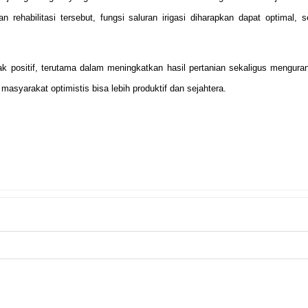
 rehabilitasi tersebut, fungsi saluran irigasi diharapkan dapat optimal, s
positif, terutama dalam meningkatkan hasil pertanian sekaligus mengura
asyarakat optimistis bisa lebih produktif dan sejahtera.
NEXT
busel
Selamat Memperingati Maulid Nabi Muh