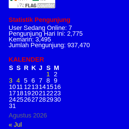
Statistik Pengunjung
User Sedang Online: 7
Pengunjung Hari Ini: 2,775
Kemarin: 3,495
Jumlah Pengunjung: 937,470
KALENDER
S
S
R
K
J
S
M
1
2
3
4
5
6
7
8
9
10
11
12
13
14
15
16
17
18
19
20
21
22
23
24
25
26
27
28
29
30
31
Agustus 2026
« Jul