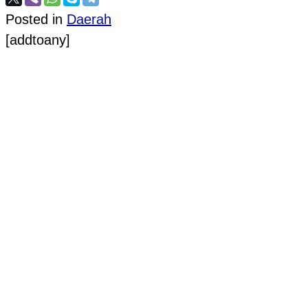
Posted in
Daerah
[addtoany]
Post navigation
PROVIOUS POST
Penuhi Undangan Upacara HUT RI Kepresidenan,
NEXT POST
Sambut Dirgahayu RI Ke 74, Siswi Alwathan Am