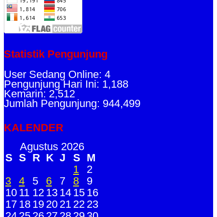
Statistik Pengunjung
User Sedang Online: 4
Pengunjung Hari Ini: 1,188
Kemarin: 2,512
Jumlah Pengunjung: 944,499
KALENDER
Agustus 2026
S
S
R
K
J
S
M
1
2
3
4
5
6
7
8
9
10
11
12
13
14
15
16
17
18
19
20
21
22
23
24
25
26
27
28
29
30