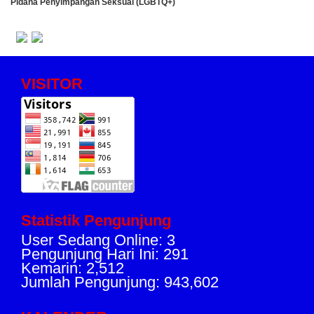
Pidana Penyimpangan Seksual (LGBTQ+)
VISITOR
Statistik Pengunjung
User Sedang Online: 3
Pengunjung Hari Ini: 291
Kemarin: 2,512
Jumlah Pengunjung: 943,602