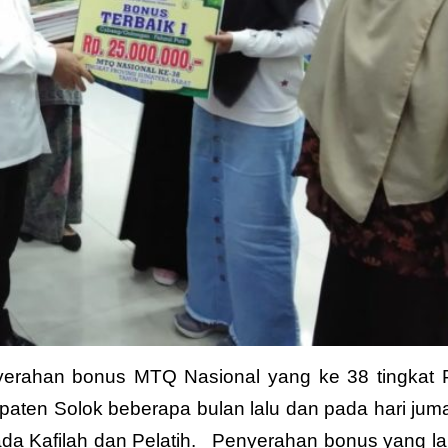
erahan bonus MTQ Nasional yang ke 38 tingkat P
aten Solok beberapa bulan lalu dan pada hari juma
ada Kafilah dan Pelatih. Penyerahan bonus yang l