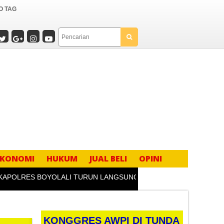
O TAG
EKONOMI
HUKUM
JUAL BELI
OPINI
RES BOYOLALI TURUN LANGSUNG BEKALI KADER IPNU & IPPNU:
KONGGRES AWPI DI TUNDA