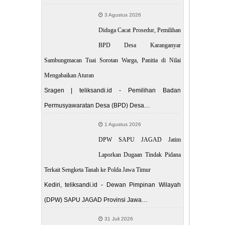
3 Agustus 2026
Diduga Cacat Prosedur, Pemilihan
BPD Desa Karanganyar
Sambungmacan Tuai Sorotan Warga, Panitia di Nilai
Mengabaikan Aturan
Sragen | teliksandi.id - Pemilihan Badan
Permusyawaratan Desa (BPD) Desa…
1 Agustus 2026
DPW SAPU JAGAD Jatim
Laporkan Dugaan Tindak Pidana
Terkait Sengketa Tanah ke Polda Jawa Timur
Kediri, teliksandi.id - Dewan Pimpinan Wilayah
(DPW) SAPU JAGAD Provinsi Jawa…
31 Juli 2026