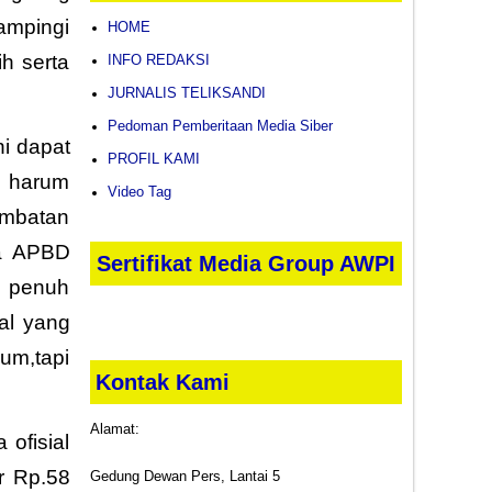
ampingi
HOME
h serta
INFO REDAKSI
JURNALIS TELIKSANDI
Pedoman Pemberitaan Media Siber
i dapat
PROFIL KAMI
a harum
Video Tag
ambatan
na APBD
Sertifikat Media Group AWPI
n penuh
al yang
um,tapi
Kontak Kami
Alamat:
ofisial
r Rp.58
Gedung Dewan Pers, Lantai 5