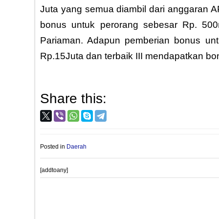
Juta yang semua diambil dari anggaran A
bonus untuk perorang sebesar Rp. 500
Pariaman. Adapun pemberian bonus untuk
Rp.15Juta dan terbaik III mendapatkan bo
Share this:
Posted in
Daerah
[addtoany]
Post
PROVIOUS POST
navigation
Marina Jalani Usaha Kuliner Hot Pangsit dengan Ikhlas, 5.000/p