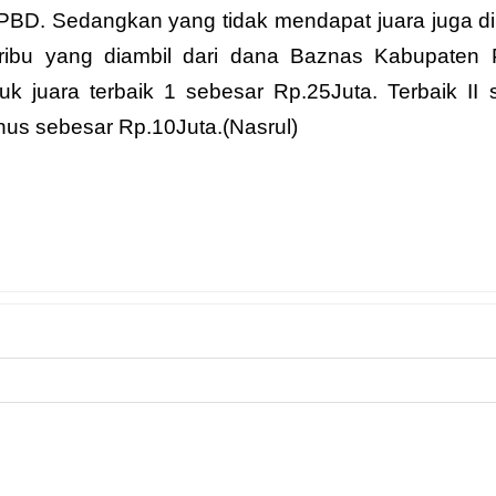
PBD. Sedangkan yang tidak mendapat juara juga di
ribu yang diambil dari dana Baznas Kabupaten
 juara terbaik 1 sebesar Rp.25Juta. Terbaik II 
nus sebesar Rp.10Juta.(Nasrul)
NEXT
cs.
Hanya Ada Dua Kata “COPOT d