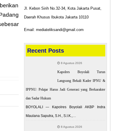
berikan
Jl. Kebon Sirih No.32-34, Kota Jakarta Pusat,
 Padang
Daerah Khusus Ibukota Jakarta 10110
sebesar
Email: mediateliksandi@gmail.com
Recent Posts
8 Agustus 2026
Kapolres Boyolali Turun
Langsung Bekali Kader IPNU &
IPPNU: Pelajar Harus Jadi Generasi yang Berkarakter
dan Sadar Hukum
BOYOLALI — Kapolres Boyolali AKBP Indra
Maulana Saputra, S.H., S.I.K.,…
 POST
an PECAT”
8 Agustus 2026