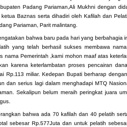
Kabupaten Padang Pariaman,Ali Mukhni dengan did
tua Baznas serta dihadiri oleh Kafilah dan Pelati
n Padang Pariaman, Parit malintang.
engatakan bahwa baru pada hari yang berbahagia in
elatih yang telah berhasil sukses membawa nam
 nama Pemerintah ,kami mohon maaf atas keterl
bkan karena keterlambatan proses pencairan da
ai Rp.113 miliar. Kedepan Bupati berharap denga
tekun dan serius lagi dalam menghadapi MTQ Nasion
aman. Sekalipun belum meraih peringkat juara um
agus.
ngkan bahwa ada 70 kafilah dan 40 pelatih serta 
tal sebesar Rp.577Juta dan untuk pelatih sebesa