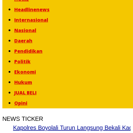
content
Headlinenews
Internasional
Nasional
Daerah
Pendidikan
Politik
Ekonomi
Hukum
JUAL BELI
Opini
NEWS TICKER
Kapolres Boyolali Turun Langsung Bekali Kader