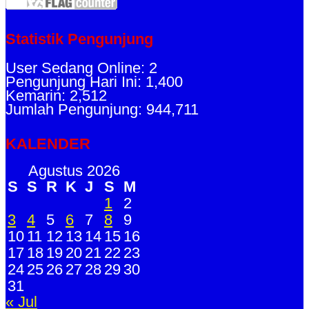
Statistik Pengunjung
User Sedang Online: 2
Pengunjung Hari Ini: 1,400
Kemarin: 2,512
Jumlah Pengunjung: 944,711
KALENDER
Agustus 2026
S
S
R
K
J
S
M
1
2
3
4
5
6
7
8
9
10
11
12
13
14
15
16
17
18
19
20
21
22
23
24
25
26
27
28
29
30
31
« Jul