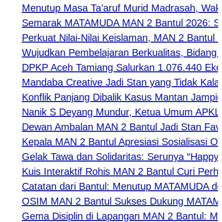
Menutup Masa Ta’aruf Murid Madrasah, Waka Ke
Semarak MATAMUDA MAN 2 Bantul 2026: Strategi
Perkuat Nilai-Nilai Keislaman, MAN 2 Bantul M
Wujudkan Pembelajaran Berkualitas, Bidang Kur
DPKP Aceh Tamiang Salurkan 1.076.440 Ekor 
Mandaba Creative Jadi Stan yang Tidak Kalah Fa
Konflik Panjang Dibalik Kasus Mantan Jampidsu
Nanik S Deyang Mundur, Ketua Umum APKLI-P 
Dewan Ambalan MAN 2 Bantul Jadi Stan Favori
Kepala MAN 2 Bantul Apresiasi Sosialisasi Or
Gelak Tawa dan Solidaritas: Serunya “Happy Tog
Kuis Interaktif Rohis MAN 2 Bantul Curi Perhat
Catatan dari Bantul: Menutup MATAMUDA deng
OSIM MAN 2 Bantul Sukses Dukung MATAMUDA 2
Gema Disiplin di Lapangan MAN 2 Bantul: Mengu