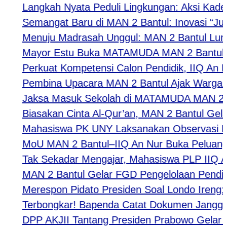
Langkah Nyata Peduli Lingkungan: Aksi Kader A
Semangat Baru di MAN 2 Bantul: Inovasi “Jumat
Menuju Madrasah Unggul: MAN 2 Bantul Luncurk
Mayor Estu Buka MATAMUDA MAN 2 Bantul 2026,
Perkuat Kompetensi Calon Pendidik, IIQ An Nur
Pembina Upacara MAN 2 Bantul Ajak Warga Madr
Jaksa Masuk Sekolah di MATAMUDA MAN 2 Bantul B
Biasakan Cinta Al-Qur’an, MAN 2 Bantul Gelar M
Mahasiswa PK UNY Laksanakan Observasi Pembe
MoU MAN 2 Bantul–IIQ An Nur Buka Peluang Kola
Tak Sekadar Mengajar, Mahasiswa PLP IIQ An N
MAN 2 Bantul Gelar FGD Pengelolaan Pendidik,
Merespon Pidato Presiden Soal Londo Ireng: PP
​Terbongkar! Bapenda Catat Dokumen Janggal: 
DPP AKJII Tantang Presiden Prabowo Gelar Per