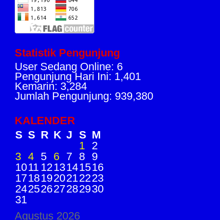
Statistik Pengunjung
User Sedang Online: 6
Pengunjung Hari Ini: 1,401
Kemarin: 3,284
Jumlah Pengunjung: 939,380
KALENDER
S
S
R
K
J
S
M
1
2
3
4
5
6
7
8
9
10
11
12
13
14
15
16
17
18
19
20
21
22
23
24
25
26
27
28
29
30
31
Agustus 2026