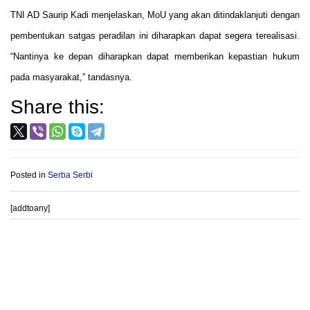
TNI AD Saurip Kadi menjelaskan, MoU yang akan ditindaklanjuti dengan
pembentukan satgas peradilan ini diharapkan dapat segera terealisasi.
“Nantinya ke depan diharapkan dapat memberikan kepastian hukum
pada masyarakat,” tandasnya.
Share this:
Posted in
Serba Serbi
[addtoany]
Post
PROVIOUS POST
NEXT POST
navigation
Lagu 2019 Ganti Presiden
MENHAN : Serangan Teroris
Sambut Prabowo-Sandi di KPU
Hantui Indonesia Jelang Pilpres
2019