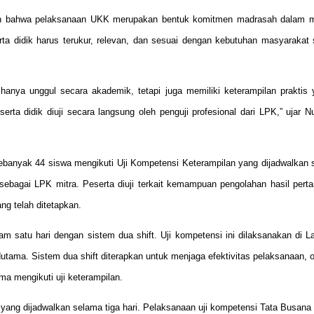
n bahwa pelaksanaan UKK merupakan bentuk komitmen madrasah dalam 
erta didik harus terukur, relevan, dan sesuai dengan kebutuhan masyarakat 
anya unggul secara akademik, tetapi juga memiliki keterampilan praktis 
rta didik diuji secara langsung oleh penguji profesional dari LPK,” ujar 
ebanyak 44 siswa mengikuti Uji Kompetensi Keterampilan yang dijadwalkan 
sebagai LPK mitra. Peserta diuji terkait kemampuan pengolahan hasil perta
ng telah ditetapkan.
am satu hari dengan sistem dua shift. Uji kompetensi ini dilaksanakan di L
utama. Sistem dua shift diterapkan untuk menjaga efektivitas pelaksanaan, o
a mengikuti uji keterampilan.
ang dijadwalkan selama tiga hari. Pelaksanaan uji kompetensi Tata Busana