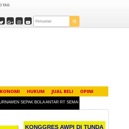
O TAG
EKONOMI
HUKUM
JUAL BELI
OPINI
MEN SEPAK BOLA ANTAR RT SEMARAKKAN HUT KE-81 RI DI DES
KONGGRES AWPI DI TUNDA