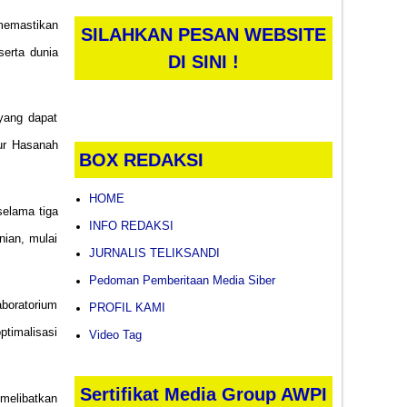
memastikan
SILAHKAN PESAN WEBSITE
serta dunia
DI SINI !
yang dapat
Nur Hasanah
BOX REDAKSI
HOME
selama tiga
INFO REDAKSI
nian, mulai
JURNALIS TELIKSANDI
Pedoman Pemberitaan Media Siber
aboratorium
PROFIL KAMI
ptimalisasi
Video Tag
Sertifikat Media Group AWPI
 melibatkan