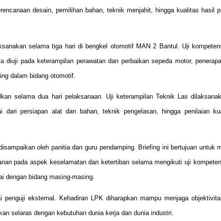
rencanaan desain, pemilihan bahan, teknik menjahit, hingga kualitas hasil p
aksanakan selama tiga hari di bengkel otomotif MAN 2 Bantul. Uji kompeten
 diuji pada keterampilan perawatan dan perbaikan sepeda motor, penerapa
ing dalam bidang otomotif.
alkan selama dua hari pelaksanaan. Uji keterampilan Teknik Las dilaksan
ai dari persiapan alat dan bahan, teknik pengelasan, hingga penilaian kua
disampaikan oleh panitia dan guru pendamping. Briefing ini bertujuan untuk
nekanan pada aspek keselamatan dan ketertiban selama mengikuti uji kompeten
uai dengan bidang masing-masing.
penguji eksternal. Kehadiran LPK diharapkan mampu menjaga objektivitas
n selaras dengan kebutuhan dunia kerja dan dunia industri.