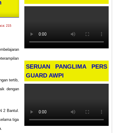
n
aca: 215
embelajaran
eterampilan
SERUAN PANGLIMA PERS
GUARD AWPI
gan tertib,
baik dengan
N 2 Bantul.
selama tiga
a.