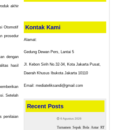
roduk akhir
Kontak Kami
si Otomotif
n prosedur
Alamat:
Gedung Dewan Pers, Lantai 5
akan dengan
Jl. Kebon Sirih No.32-34, Kota Jakarta Pusat,
litas hasil
Daerah Khusus Ibukota Jakarta 10110
Email: mediateliksandi@gmail.com
 memberikan
si. Setelah
Recent Posts
 penilaian
6 Agustus 2026
Turnamen Sepak Bola Antar RT