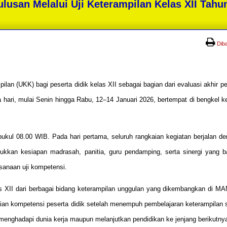
lusan Melalui Uji Keterampilan Kelas XII Tahu
Dib
an (UKK) bagi peserta didik kelas XII sebagai bagian dari evaluasi akhir p
a hari, mulai Senin hingga Rabu, 12–14 Januari 2026, bertempat di bengkel k
kul 08.00 WIB. Pada hari pertama, seluruh rangkaian kegiatan berjalan den
jukkan kesiapan madrasah, panitia, guru pendamping, serta sinergi yang 
sanaan uji kompetensi.
elas XII dari berbagai bidang keterampilan unggulan yang dikembangkan di MA
ian kompetensi peserta didik setelah menempuh pembelajaran keterampilan 
menghadapi dunia kerja maupun melanjutkan pendidikan ke jenjang berikutny