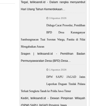
Tegal, teliksandi.id - Dalam rangka menyambut
Hari Ulang Tahun Kemerdekaan…
 POST
3 Agustus 2026
i Kemenko
Diduga Cacat Prosedur, Pemilihan
Investasi
BPD Desa Karanganyar
Sambungmacan Tuai Sorotan Warga, Panitia di Nilai
Mengabaikan Aturan
Sragen | teliksandi.id - Pemilihan Badan
Permusyawaratan Desa (BPD) Desa…
1 Agustus 2026
DPW SAPU JAGAD Jatim
Laporkan Dugaan Tindak Pidana
Terkait Sengketa Tanah ke Polda Jawa Timur
Kediri, teliksandi.id - Dewan Pimpinan Wilayah
(DPW) SAPU JAGAD Provinsi Jawa…