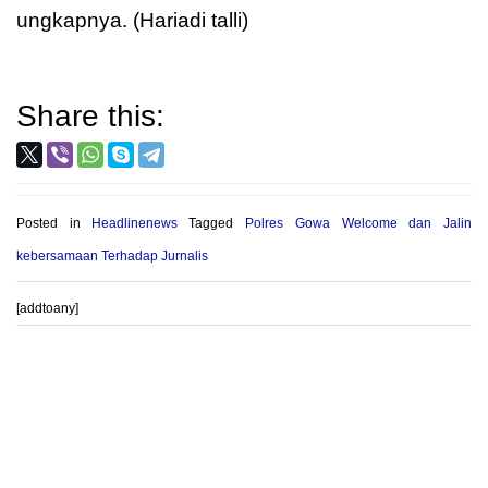
ungkapnya. (Hariadi talli)
Share this:
Posted in
Headlinenews
Tagged
Polres Gowa Welcome dan Jalin
kebersamaan Terhadap Jurnalis
[addtoany]
Post
PROVIOUS POST
NEXT POST
navigation
Sambil Cari Bibit Pohon,
Wujud Kepedulian, Polsek
Kapolsek Tompobulu Gowa
Bontonompo Gowa Dan
Laksanakan Patroli Dialogis
Bhayangkari Berikan Bantuan