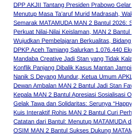
DPP AKJII Tantang Presiden Prabowo Gelar Per
Menutup Masa Ta’aruf Murid Madrasah, Waka Ke
Semarak MATAMUDA MAN 2 Bantul 2026: Strategi
Perkuat Nilai-Nilai Keislaman, MAN 2 Bantul M
Wujudkan Pembelajaran Berkualitas, Bidang Kur
DPKP Aceh Tamiang Salurkan 1.076.440 Ekor 
Mandaba Creative Jadi Stan yang Tidak Kalah Fa
Konflik Panjang Dibalik Kasus Mantan Jampidsu
Nanik S Deyang Mundur, Ketua Umum APKLI-P 
Dewan Ambalan MAN 2 Bantul Jadi Stan Favori
Kepala MAN 2 Bantul Apresiasi Sosialisasi Or
Gelak Tawa dan Solidaritas: Serunya “Happy Tog
Kuis Interaktif Rohis MAN 2 Bantul Curi Perhat
Catatan dari Bantul: Menutup MATAMUDA deng
OSIM MAN 2 Bantul Sukses Dukung MATAMUDA 2