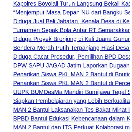
Kapolres Boyolali Turun Langsung Bekali Kader
“Menjemput Masa Depan NU dari Bangku Sekolah
Diduga Jual Beli Jabatan, Kepala Desa di Kediri 
Turnamen Sepak Bola Antar RT Semarakkan HUT 
Diduga Proyek Bronjong di Kali Juana Gunung Sl
Bendera Merah Putih Terpanjang Hiasi Desa Jej
Diduga Cacat Prosedur, Pemilihan BPD Desa Kar
DPW SAPU JAGAD Jatim Laporkan Dugaan Tindak
Penarikan Siswa PKL MAN 2 Bantul di Boutiqe II
Penarikan Siswa PKL MAN 2 Bantul di Percetak
UUPK BUMDesMa Mandiri Bumijawa Tegal Salurka
Siapkan Pembelajaran yang Lebih Berkualitas, 
MAN 2 Bantul Laksanakan Tes Bakat Minat bagi 
BPBD Bantul Edukasi Kebencanaan dalam Kegi
MAN 2 Bantul dan ITS Perkuat Kolaborasi melal