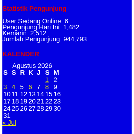
Statistik Pengunjung
User Sedang Online: 6
Pengunjung Hari Ini: 1,482
Kemarin: 2,512
Jumlah Pengunjung: 944,793
KALENDER
Agustus 2026
S
S
R
K
J
S
M
1
2
3
4
5
6
7
8
9
10
11
12
13
14
15
16
17
18
19
20
21
22
23
24
25
26
27
28
29
30
31
« Jul