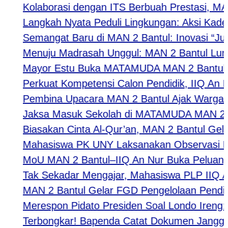
Kolaborasi dengan ITS Berbuah Prestasi, MAN 2
Langkah Nyata Peduli Lingkungan: Aksi Kader A
Semangat Baru di MAN 2 Bantul: Inovasi “Jumat
Menuju Madrasah Unggul: MAN 2 Bantul Luncurk
Mayor Estu Buka MATAMUDA MAN 2 Bantul 2026,
Perkuat Kompetensi Calon Pendidik, IIQ An Nur
Pembina Upacara MAN 2 Bantul Ajak Warga Madr
Jaksa Masuk Sekolah di MATAMUDA MAN 2 Bantul B
Biasakan Cinta Al-Qur’an, MAN 2 Bantul Gelar M
Mahasiswa PK UNY Laksanakan Observasi Pembe
MoU MAN 2 Bantul–IIQ An Nur Buka Peluang Kola
Tak Sekadar Mengajar, Mahasiswa PLP IIQ An N
MAN 2 Bantul Gelar FGD Pengelolaan Pendidik,
Merespon Pidato Presiden Soal Londo Ireng: PP
​Terbongkar! Bapenda Catat Dokumen Janggal: 