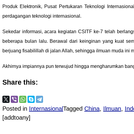
Produk Elektronik, Pusat Pertukaran Teknologi Internasio
perdagangan teknologi internasional.
Sekedar informasi, acara kegiatan CSITF ke-7 telah berlan
beberapa bulan lalu. Berawal dari keinginan yang kuat sem
berjuang fisabilillah di jalan Allah, sehingga ilmuan muda i
Akhirnya impiannya pun terwujud hingga mengharumkan ban
Share this:
Posted in
Internasional
Tagged
China
,
Ilmuan
,
Ind
[addtoany]
Post navigation