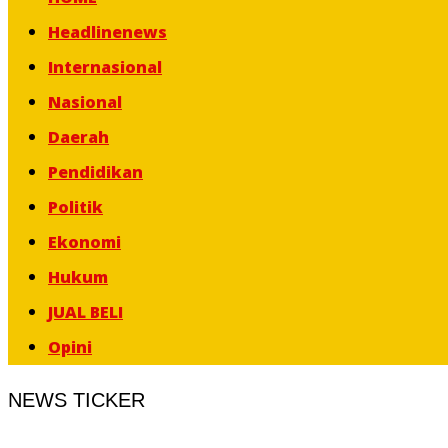
content
Headlinenews
Internasional
Nasional
Daerah
Pendidikan
Politik
Ekonomi
Hukum
JUAL BELI
Opini
NEWS TICKER