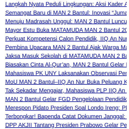
angkah Nyata Peduli Lingkungan: Aksi Kader Adi
emangat Baru di MAN 2 Bantul: Inovasi “Jumat B
enuju Madrasah Unggul: MAN 2 Bantul Luncurkan
ayor Estu Buka MATAMUDA MAN 2 Bantul 2026, T
erkuat Kompetensi Calon Pendidik, IIQ An Nur Y
embina Upacara MAN 2 Bantul Ajak Warga Madras
aksa Masuk Sekolah di MATAMUDA MAN 2 Bantul Bek
iasakan Cinta Al-Qur’an, MAN 2 Bantul Gelar Muro
ahasiswa PK UNY Laksanakan Observasi Pembela
oU MAN 2 Bantul–IIQ An Nur Buka Peluang Kolabor
ak Sekadar Mengajar, Mahasiswa PLP IIQ An Nur
AN 2 Bantul Gelar FGD Pengelolaan Pendidik, K
erespon Pidato Presiden Soal Londo Ireng: PPWI
Terbongkar! Bapenda Catat Dokumen Janggal: Pri
PP AKJII Tantang Presiden Prabowo Gelar Pertem