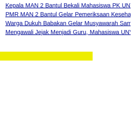
epala MAN 2 Bantul Bekali Mahasiswa PK UNY: Bel
MR MAN 2 Bantul Gelar Pemeriksaan Kesehatan 
arga Dukuh Babakan Gelar Musyawarah Sambut 
engawali Jejak Menjadi Guru, Mahasiswa UNY La