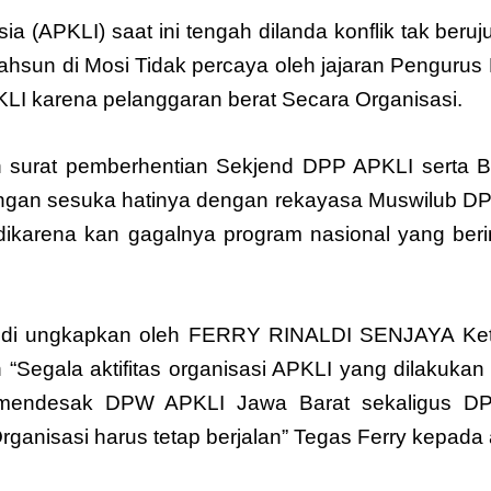
a (APKLI) saat ini tengah dilanda konflik tak beru
 Mahsun di Mosi Tidak percaya oleh jajaran Pengur
KLI karena pelanggaran berat Secara Organisasi.
 surat pemberhentian Sekjend DPP APKLI serta 
ngan sesuka hatinya dengan rekayasa Muswilub D
a dikarena kan gagalnya program nasional yang b
ang di ungkapkan oleh FERRY RINALDI SENJAYA Ke
egala aktifitas organisasi APKLI yang dilakukan A
mendesak DPW APKLI Jawa Barat sekaligus DP
ganisasi harus tetap berjalan” Tegas Ferry kepada