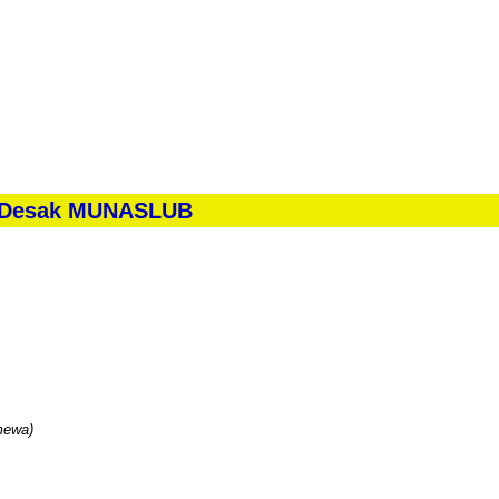
K
P
W
M
r Desak MUNASLUB
imewa)