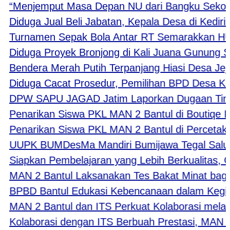
Menjemput Masa Depan NU dari Bangku Sekolah, P
iduga Jual Beli Jabatan, Kepala Desa di Kediri Ak
urnamen Sepak Bola Antar RT Semarakkan HUT ke
iduga Proyek Bronjong di Kali Juana Gunung Slam
endera Merah Putih Terpanjang Hiasi Desa Jejeg 
iduga Cacat Prosedur, Pemilihan BPD Desa Karan
PW SAPU JAGAD Jatim Laporkan Dugaan Tindak P
enarikan Siswa PKL MAN 2 Bantul di Boutiqe IIng
enarikan Siswa PKL MAN 2 Bantul di Percetakan 
UPK BUMDesMa Mandiri Bumijawa Tegal Salurkan 
iapkan Pembelajaran yang Lebih Berkualitas, Gu
AN 2 Bantul Laksanakan Tes Bakat Minat bagi Si
PBD Bantul Edukasi Kebencanaan dalam Kegiat
AN 2 Bantul dan ITS Perkuat Kolaborasi melalui
olaborasi dengan ITS Berbuah Prestasi, MAN 2 B