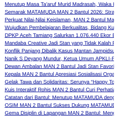
enutup Masa Ta’aruf Murid Madrasah, Waka Kesi
emarak MATAMUDA MAN 2 Bantul 2026: Strategi C
erkuat Nilai-Nilai Keislaman, MAN 2 Bantul Mat
ujudkan Pembelajaran Berkualitas, Bidang Kurik
PKP Aceh Tamiang Salurkan 1.076.440 Ekor Ben
andaba Creative Jadi Stan yang Tidak Kalah Favor
onflik Panjang Dibalik Kasus Mantan Jampidsus F
anik S Deyang Mundur, Ketua Umum APKLI-P Du
ewan Ambalan MAN 2 Bantul Jadi Stan Favorit 
epala MAN 2 Bantul Apresiasi Sosialisasi Orga
elak Tawa dan Solidaritas: Serunya “Happy Toget
uis Interaktif Rohis MAN 2 Bantul Curi Perhatian
atatan dari Bantul: Menutup MATAMUDA dengan 
SIM MAN 2 Bantul Sukses Dukung MATAMUDA 202
ema Disiplin di Lapangan MAN 2 Bantul: Mengukir