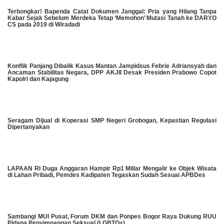
​Terbongkar! Bapenda Catat Dokumen Janggal: Pria yang Hilang Tanpa
Kabar Sejak Sebelum Merdeka Tetap ‘Memohon’ Mutasi Tanah ke DARYO
CS pada 2019 di Wiradadi
Konflik Panjang Dibalik Kasus Mantan Jampidsus Febrie Adriansyah dan
Ancaman Stabilitas Negara, DPP AKJII Desak Presiden Prabowo Copot
Kapolri dan Kajagung
Seragam Dijual di Koperasi SMP Negeri Grobogan, Kepastian Regulasi
Dipertanyakan
LAPAAN RI Duga Anggaran Hampir Rp1 Miliar Mengalir ke Objek Wisata
di Lahan Pribadi, Pemdes Kadipaten Tegaskan Sudah Sesuai APBDes
Sambangi MUI Pusat, Forum DKM dan Ponpes Bogor Raya Dukung RUU
Pidana Penyimpangan Seksual (LGBTQ+)