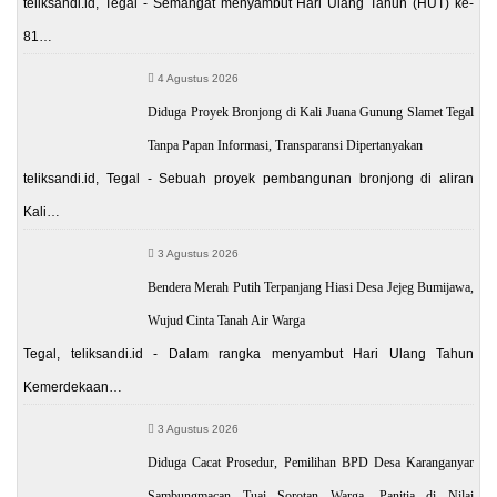
teliksandi.id, Tegal - Semangat menyambut Hari Ulang Tahun (HUT) ke-
81…
4 Agustus 2026
Diduga Proyek Bronjong di Kali Juana Gunung Slamet Tegal
Tanpa Papan Informasi, Transparansi Dipertanyakan
teliksandi.id, Tegal - Sebuah proyek pembangunan bronjong di aliran
Kali…
3 Agustus 2026
Bendera Merah Putih Terpanjang Hiasi Desa Jejeg Bumijawa,
Wujud Cinta Tanah Air Warga
Tegal, teliksandi.id - Dalam rangka menyambut Hari Ulang Tahun
Kemerdekaan…
3 Agustus 2026
Diduga Cacat Prosedur, Pemilihan BPD Desa Karanganyar
Sambungmacan Tuai Sorotan Warga, Panitia di Nilai