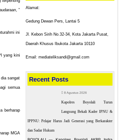
 terpenting
Alamat:
audaraan, ”
Gedung Dewan Pers, Lantai 5
turahmi ini
Jl. Kebon Sirih No.32-34, Kota Jakarta Pusat,
Daerah Khusus Ibukota Jakarta 10110
I yang kini
Email: mediateliksandi@gmail.com
 dia sangat
Recent Posts
 bagi semua
8 Agustus 2026
Kapolres Boyolali Turun
ya berharap
Langsung Bekali Kader IPNU &
IPPNU: Pelajar Harus Jadi Generasi yang Berkarakter
dan Sadar Hukum
erharap MGA
BOYOLALI — Kapolres Boyolali AKBP Indra