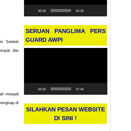
00:00
04:30
SERUAN PANGLIMA PERS
GUARD AWPI
ri. Setelah
tupat, dan
Pemutar
Video
00:00
07:44
dah menjadi
menginap di
SILAHKAN PESAN WEBSITE
DI SINI !