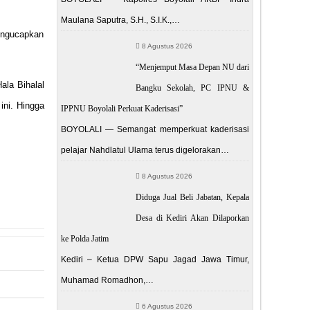
Maulana Saputra, S.H., S.I.K.,…
engucapkan
8 Agustus 2026
“Menjemput Masa Depan NU dari
ala Bihalal
Bangku Sekolah, PC IPNU &
ini. Hingga
IPPNU Boyolali Perkuat Kaderisasi”
BOYOLALI — Semangat memperkuat kaderisasi
pelajar Nahdlatul Ulama terus digelorakan…
8 Agustus 2026
Diduga Jual Beli Jabatan, Kepala
Desa di Kediri Akan Dilaporkan
ke Polda Jatim
Kediri – Ketua DPW Sapu Jagad Jawa Timur,
Muhamad Romadhon,…
6 Agustus 2026