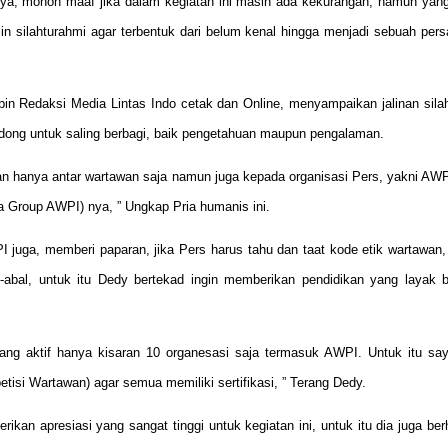
nya, mohon maaf jika dalam kegiatan ini masih ada kekurangan, namun yang
alin silahturahmi agar terbentuk dari belum kenal hingga menjadi sebuah pers
 Redaksi Media Lintas Indo cetak dan Online, menyampaikan jalinan silah
dong untuk saling berbagi, baik pengetahuan maupun pengalaman.
an hanya antar wartawan saja namun juga kepada organisasi Pers, yakni AWP
a Group AWPI) nya, ” Ungkap Pria humanis ini.
uga, memberi paparan, jika Pers harus tahu dan taat kode etik wartawan,
bal-abal, untuk itu Dedy bertekad ingin memberikan pendidikan yang layak
 yang aktif hanya kisaran 10 organesasi saja termasuk AWPI. Untuk itu sa
isi Wartawan) agar semua memiliki sertifikasi, ” Terang Dedy.
kan apresiasi yang sangat tinggi untuk kegiatan ini, untuk itu dia juga b