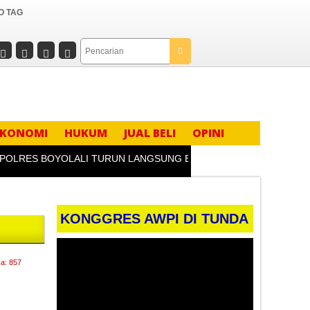
O TAG
EKONOMI
HUKUM
JUAL BELI
OPINI
RES BOYOLALI TURUN LANGSUNG BEKALI KADER IPNU & IPPNU:
KONGGRES AWPI DI TUNDA
Pemutar
a: 857
Video