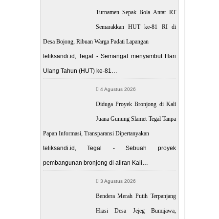
POST
Turnamen Sepak Bola Antar RT
gan Tarung
Semarakkan HUT ke-81 RI di
 Mendatang
Desa Bojong, Ribuan Warga Padati Lapangan
teliksandi.id, Tegal - Semangat menyambut Hari
Ulang Tahun (HUT) ke-81…
4 Agustus 2026
Diduga Proyek Bronjong di Kali
Juana Gunung Slamet Tegal Tanpa
Papan Informasi, Transparansi Dipertanyakan
teliksandi.id, Tegal - Sebuah proyek
pembangunan bronjong di aliran Kali…
3 Agustus 2026
Bendera Merah Putih Terpanjang
Hiasi Desa Jejeg Bumijawa,