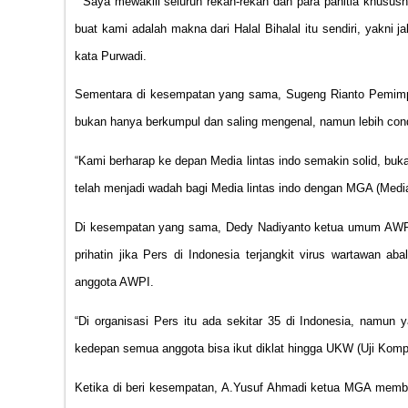
” Saya mewakili seluruh rekan-rekan dan para panitia khusus
buat kami adalah makna dari Halal Bihalal itu sendiri, yakni j
kata Purwadi.
Sementara di kesempatan yang sama, Sugeng Rianto Pemimpin
bukan hanya berkumpul dan saling mengenal, namun lebih con
“Kami berharap ke depan Media lintas indo semakin solid, buk
telah menjadi wadah bagi Media lintas indo dengan MGA (Medi
Di kesempatan yang sama, Dedy Nadiyanto ketua umum AWPI j
prihatin jika Pers di Indonesia terjangkit virus wartawan a
anggota AWPI.
“Di organisasi Pers itu ada sekitar 35 di Indonesia, namun
kedepan semua anggota bisa ikut diklat hingga UKW (Uji Kompet
Ketika di beri kesempatan, A.Yusuf Ahmadi ketua MGA memberi