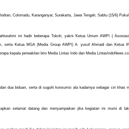
i Klodran, Colomadu, Karanganyar, Surakarta, Jawa Tengah, Sabtu (15/6) Puku
ilahturahmi ini hadir beberapa Tokoh, yakni Ketua Umum AWPI ( Asosias
aran, serta Ketua MGA (Media Group AWPI) A. yusuf Ahmadi dan Ketua IP
berapa kepala perwakilan biro Media Lintas Indo dan Media LintasIndoNews.c
 dan dua biduan, serta di suguhi konsumsi ala kadarnya sebagai ciri khas 
apkan selamat datang dan menyampaikan jika kegiatan ini murni di la