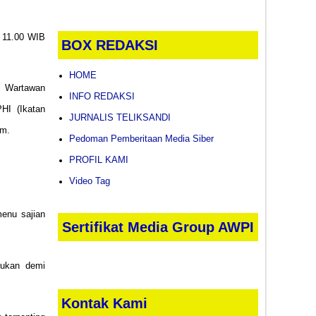
l 11.00 WIB
BOX REDAKSI
HOME
i Wartawan
INFO REDAKSI
HI (Ikatan
JURNALIS TELIKSANDI
om.
Pedoman Pemberitaan Media Siber
PROFIL KAMI
Video Tag
menu sajian
Sertifikat Media Group AWPI
kukan demi
Kontak Kami