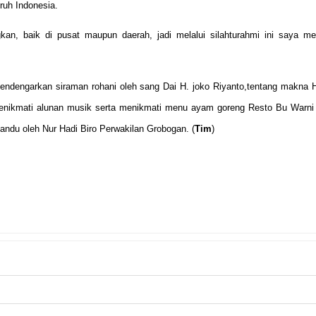
ruh Indonesia.
kan, baik di pusat maupun daerah, jadi melalui silahturahmi ini saya m
endengarkan siraman rohani oleh sang Dai H. joko Riyanto,tentang makna H
menikmati alunan musik serta menikmati menu ayam goreng Resto Bu Warni 
pandu oleh Nur Hadi Biro Perwakilan Grobogan. (
Tim
)