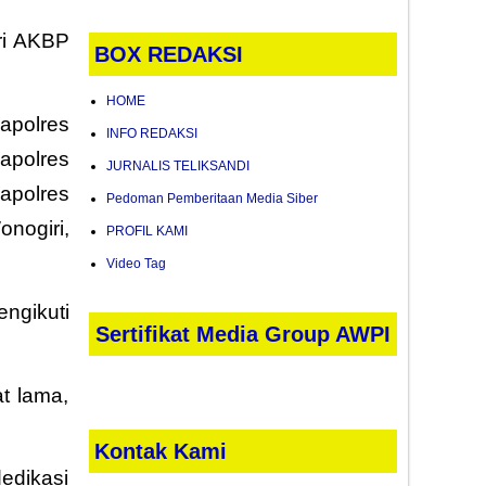
ri AKBP
BOX REDAKSI
HOME
apolres
INFO REDAKSI
apolres
JURNALIS TELIKSANDI
apolres
Pedoman Pemberitaan Media Siber
nogiri,
PROFIL KAMI
Video Tag
ngikuti
Sertifikat Media Group AWPI
t lama,
Kontak Kami
dikasi