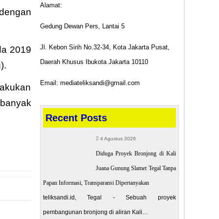
Alamat:
 dengan
Gedung Dewan Pers, Lantai 5
Jl. Kebon Sirih No.32-34, Kota Jakarta Pusat,
da 2019
Daerah Khusus Ibukota Jakarta 10110
).
Email: mediateliksandi@gmail.com
lakukan
 banyak
Recent Posts
4 Agustus 2026
Diduga Proyek Bronjong di Kali
Juana Gunung Slamet Tegal Tanpa
Papan Informasi, Transparansi Dipertanyakan
teliksandi.id, Tegal - Sebuah proyek
pembangunan bronjong di aliran Kali…