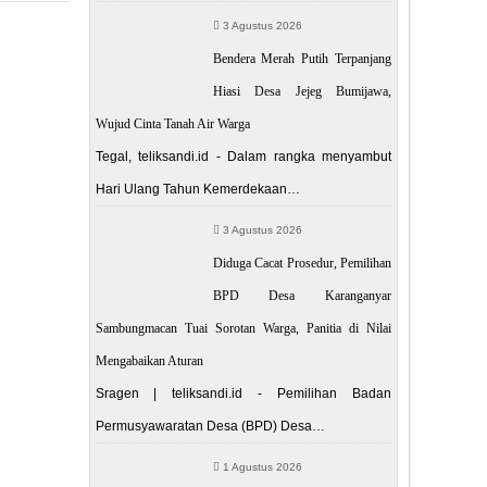
3 Agustus 2026
POST
Bendera Merah Putih Terpanjang
am Kosong
Hiasi Desa Jejeg Bumijawa,
Wujud Cinta Tanah Air Warga
Tegal, teliksandi.id - Dalam rangka menyambut
Hari Ulang Tahun Kemerdekaan…
3 Agustus 2026
Diduga Cacat Prosedur, Pemilihan
BPD Desa Karanganyar
Sambungmacan Tuai Sorotan Warga, Panitia di Nilai
Mengabaikan Aturan
Sragen | teliksandi.id - Pemilihan Badan
Permusyawaratan Desa (BPD) Desa…
1 Agustus 2026